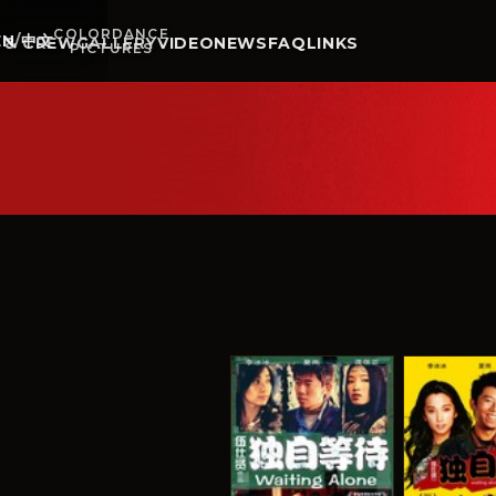
COLORDANCE
EN
/
中文
 & CREW
GALLERY
VIDEO
NEWS
FAQ
LINKS
PICTURES