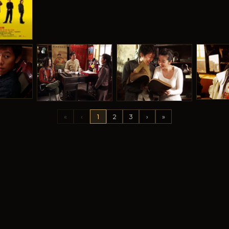
«
‹
1
2
3
›
»