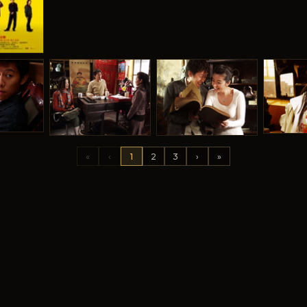
«
‹
1
2
3
›
»