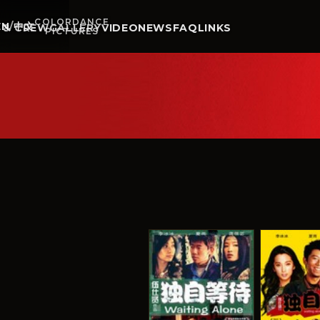
COLORDANCE
EN
/
中文
 & CREW
GALLERY
VIDEO
NEWS
FAQ
LINKS
PICTURES