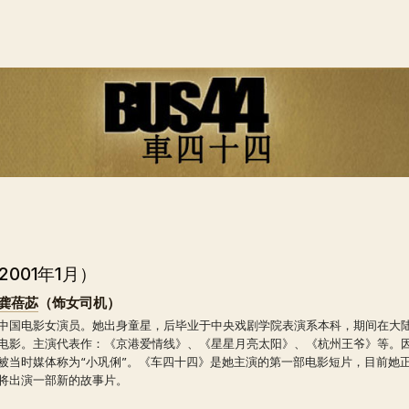
001年1月）
龚蓓苾
（饰女司机）
中国电影女演员。她出身童星，后毕业于中央戏剧学院表演系本科，期间在大
电影。主演代表作：《京港爱情线》、《星星月亮太阳》、《杭州王爷》等。
被当时媒体称为“小巩俐”。《车四十四》是她主演的第一部电影短片，目前她
将出演一部新的故事片。