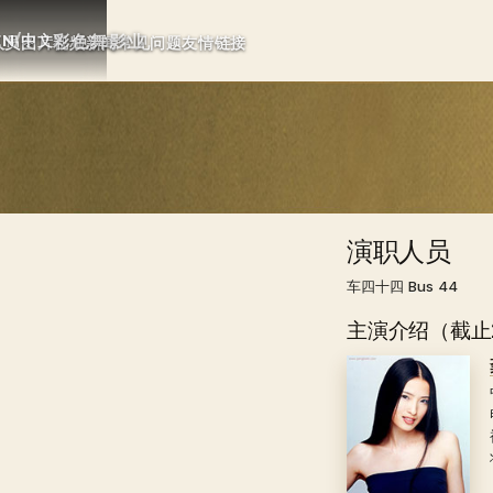
彩色舞影业
EN
/
中文
人员
图片
视频
新闻
常见问题
友情链接
演职人员
车四十四
Bus 44
主演介绍（截止2