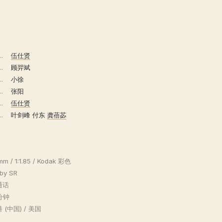
..
伍仕贤
..
顾羿斌
..
小徐
..
张阳
..
伍仕贤
..
叶剑峰 付东
龚蓓苾
m / 1:1.85 / Kodak 彩色
by SR
通话
 分钟
 (中国) / 美国