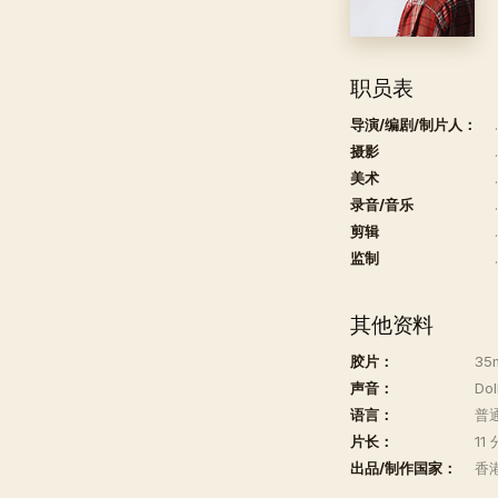
职员表
导演/编剧/制片人：
.
摄影
.
美术
.
录音/音乐
.
剪辑
.
监制
.
其他资料
胶片：
35m
声音：
Dol
语言：
普
片长：
11
出品/制作国家：
香港