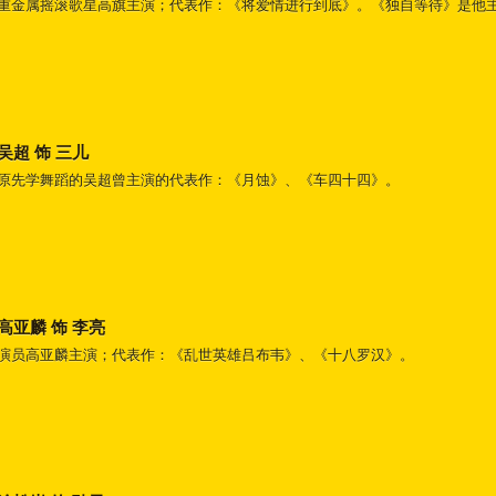
重金属摇滚歌星高旗主演；代表作：《将爱情进行到底》。《独自等待》是他
吴超 饰 三儿
原先学舞蹈的吴超曾主演的代表作：《月蚀》、《车四十四》。
高亚麟 饰 李亮
演员高亚麟主演；代表作：《乱世英雄吕布韦》、《十八罗汉》。