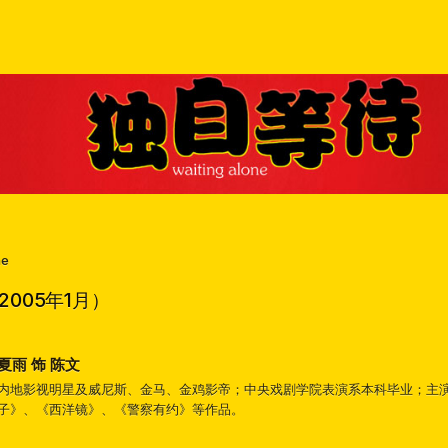
ne
005年1月）
夏雨 饰 陈文
内地影视明星及威尼斯、金马、金鸡影帝；中央戏剧学院表演系本科毕业；主
子》、《西洋镜》、《警察有约》等作品。