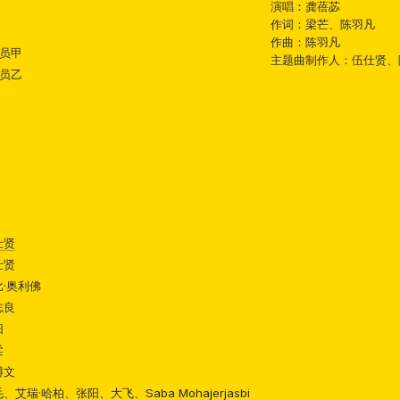
演唱：龚蓓苾
作词：梁芒、陈羽凡
作曲：陈羽凡
员甲
主题曲制作人：伍仕贤、
员乙
仕贤
仕贤
比·奥利佛
志良
阳
柔
博文
、艾瑞·哈柏、张阳、大飞、Saba Mohajerjasbi