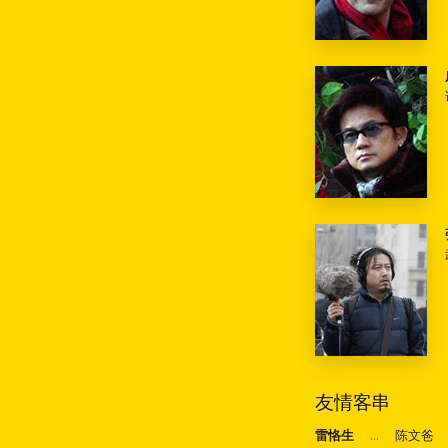
友情客串
雷恪生
...
陈文爸