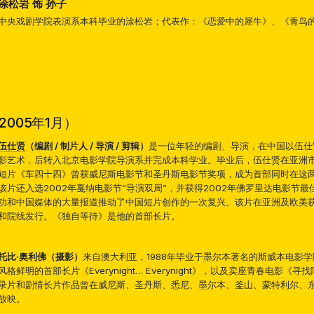
涂松岩 饰 孙子
中央戏剧学院表演系本科毕业的涂松岩；代表作：《恋爱中的犀牛》、《青鸟
005年1月）
伍仕贤
（编剧 / 制片人 / 导演 / 剪辑）
是一位年轻的编剧、导演，在中国以伍仕
影艺术，后转入北京电影学院导演系并完成本科学业。毕业后，伍仕贤在亚洲
短片《车四十四》曾获威尼斯电影节和圣丹斯电影节奖项，成为首部同时在这
该片还入选2002年戛纳电影节“导演双周”，并获得2002年佛罗里达电影节
功和中国媒体的大量报道推动了中国短片创作的一次复兴。该片在亚洲及欧美
和院线发行。《独自等待》是他的首部长片。
托比·奥利佛（摄影）
来自澳大利亚，1988年毕业于墨尔本著名的斯威本电影
风格鲜明的首部长片《Everynight… Everynight》，以及卖座青春电影
录片和剧情长片作品曾在威尼斯、圣丹斯、悉尼、墨尔本、釜山、蒙特利尔、
放映。