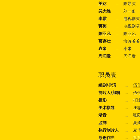
英达
...
陈导演
吴大维
...
刘一条
李霞
...
电视剧演
蒋梅
...
电视剧演
陈羽凡
...
陈羽凡
葛存壮
...
海涛爷爷
袁泉
...
小米
周润发
...
周润发
职员表
编剧/导演
...
伍
制片人/剪辑
...
伍
摄影
...
托
美术指导
...
庄
录音
...
张
监制
...
夏
执行制片人
...
麦
原创作曲
...
毛毛