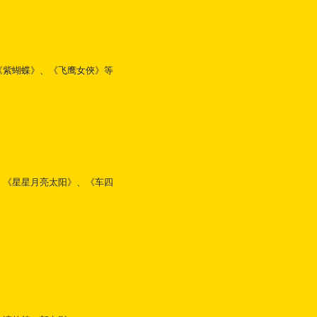
《紫蝴蝶》、《飞鹰女俠》等
、《星星月亮太阳》、《车四