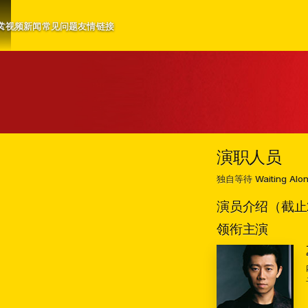
文
片
视频
新闻
常见问题
友情链接
演职人员
独自等待
Waiting Alo
演员介绍（截止2
领衔主演