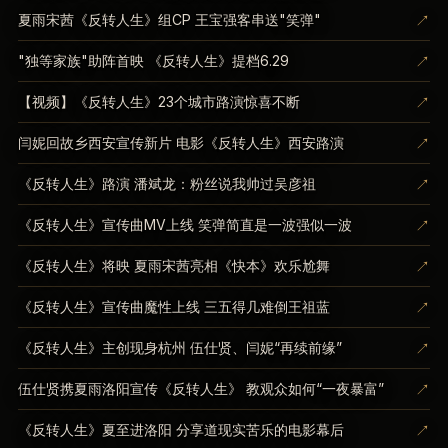
↗
夏雨宋茜《反转人生》组CP 王宝强客串送"笑弹"
↗
"独等家族"助阵首映 《反转人生》提档6.29
↗
【视频】《反转人生》23个城市路演惊喜不断
↗
闫妮回故乡西安宣传新片 电影《反转人生》西安路演
↗
《反转人生》路演 潘斌龙：粉丝说我帅过吴彦祖
↗
《反转人生》宣传曲MV上线 笑弹简直是一波强似一波
↗
《反转人生》将映 夏雨宋茜亮相《快本》欢乐尬舞
↗
《反转人生》宣传曲魔性上线 三五得几难倒王祖蓝
↗
《反转人生》主创现身杭州 伍仕贤、闫妮“再续前缘”
↗
伍仕贤携夏雨洛阳宣传《反转人生》 教观众如何“一夜暴富”
↗
《反转人生》夏至进洛阳 分享道现实苦乐的电影幕后