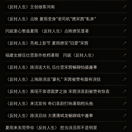
↗
《反转人生》主创做客河南
↗
《反转人生》点映 夏雨变身“老司机”携宋茜“私奔”
↗
闫妮童心整蛊夏雨 《反转人生》点映撩笑显著
↗
《反转人生》亮相上影节 夏雨撩笑“旧爱”宋茜
↗
福建女婿伍仕贤新作抢档暑期 闫妮《反转人生》
↗
《反转人生》路演送大礼 伍仕贤宋茜畅聊拍摄趣事
↗
《反转人生》上海路演送“豪礼” 宋茜被赞有颜有演技
↗
《反转人生》展现不靠谱圆梦之旅 宋茜演喜剧被赞有惊喜
↗
《反转人生》来沈宣传 奇幻喜剧打响暑期档头炮
↗
《反转人生》路演启动 大潘潘斌龙畅聊戏中趣事
↗
夏雨来东莞带你《反转人生》 想当演员而不是明星