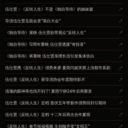
↗
伍仕贤：《反转人生》不是《独自等待》的姊妹篇
↗
导演伍仕贤见面会变“表白大会”
↗
《独自等待》展映 伍仕贤欲带观众“反转人生”
↗
《独自等待》12周年重映 伍仕贤透露“有惊喜”
↗
《独自等待》将重映 伍仕贤亲撰长信引发集体告白
↗
伍仕贤携《反转人生》强势来袭 夏雨闫妮宋茜上演都市喜剧
↗
伍仕贤《反转人生》获导演协会年度期待影片
↗
清澈的眼神再也找不到了! 夏雨宁静24年后再聚首
↗
伍仕贤《反转人生》定档 蛰伏五年带新作强势回归引期待
↗
伍仕贤《反转人生》定档 十二年后再次合作夏雨
↗
《反转人生》春节祝福视频 主创咖齐变“支招王”