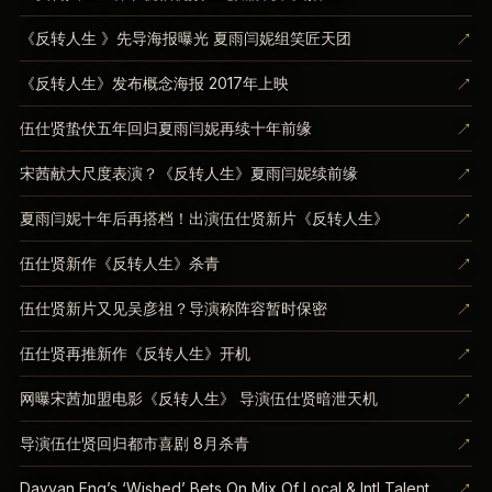
↗
《反转人生 》先导海报曝光 夏雨闫妮组笑匠天团
↗
《反转人生》发布概念海报 2017年上映
↗
伍仕贤蛰伏五年回归夏雨闫妮再续十年前缘
↗
宋茜献大尺度表演？《反转人生》夏雨闫妮续前缘
↗
夏雨闫妮十年后再搭档！出演伍仕贤新片《反转人生》
↗
伍仕贤新作《反转人生》杀青
↗
伍仕贤新片又见吴彦祖？导演称阵容暂时保密
↗
伍仕贤再推新作《反转人生》开机
↗
网曝宋茜加盟电影《反转人生》 导演伍仕贤暗泄天机
↗
导演伍仕贤回归都市喜剧 8月杀青
↗
Dayyan Eng’s ‘Wished’ Bets On Mix Of Local & Intl Talent