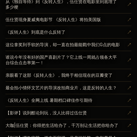
从《独自等待》到《反转人生》，伍仕贤在电影里到底埋了
↗
多少梗
↗
伍仕贤现身夏威夷电影节 《反转人生》将拍美国版
↗
《反转人生》到底是什么反转了
↗
这位拿奖到手软的导演，却一直在拍最能戳中我们G点的电影
谁说今年没有好的国产喜剧片了？它上线一周就占领各大平
↗
台综合点击率第一！
↗
亲眼看了这部《反转人生》，我终于相信现在的豆瓣变了
↗
最会拍小情怀文艺片的导演改拍商业片，这是反转的人生？
↗
《反转人生》全网上线 暑期档口碑佳作引期待
↗
【影评】说到酷论到玩，没人比得过伍仕贤
↗
大咖|伍仕贤：你得把生活给办了，千万别让生活把你给办了