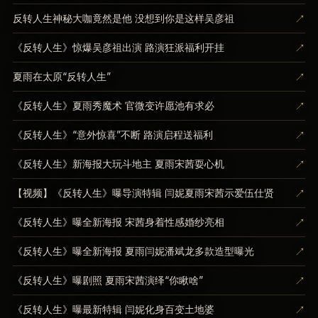
↗
反转人生神秘大咖竟然是他 没想到你是这样吴彦祖
↗
《反转人生》惊爆吴彦祖出演 路演狂派福利开挂
↗
夏雨在太原“反转人生”
↗
《反转人生》夏雨秀魔术 官微变许愿池有求必
↗
《反转人生》“意外惊喜”不断 路演启程送福利
↗
《反转人生》新海报大玩斗地主 夏雨宋茜耍心机
↗
【视频】《反转人生》曝导演特辑 闫妮夏雨宋茜示爱伍仕贤
↗
《反转人生》曝全新海报 宋茜身着性感婚纱亮相
↗
《反转人生》曝全新海报 夏雨闫妮潘斌龙多款造型曝光
↗
《反转人生》曝剧照 夏雨宋茜演绎“你瞅啥”
↗
《反转人生》曝最新特辑 闫妮化身百变土地婆