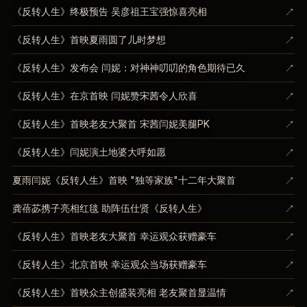
↗
《反转人生》终极预告 吴彦祖王宝强惊喜亮相
↗
《反转人生》首映夏雨圆了儿时梦想
↗
《反转人生》发布会 闫妮：对神神叨叨的角色期待已久
↗
《反转人生》在京首映 闫妮赞宋茜令人欣喜
↗
《反转人生》首映老友大聚首 宋茜闫妮美腿PK
↗
《反转人生》闫妮演土地婆大呼如愿
↗
夏雨闫妮《反转人生》首映 "独等家族"十二年大聚首
↗
龚蓓苾携子亮相红毯 助阵伍仕贤《反转人生》
↗
《反转人生》首映老友大聚首 幸运观众获赠豪车
↗
《反转人生》北京首映 幸运观众当场获赠豪车
↗
《反转人生》首映众主创盛装亮相 老友聚首显温情